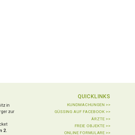
QUICKLINKS
KUNDMACHUNGEN >>
tz in
rger zur
GÜSSING AUF FACEBOOK >>
ÄRZTE >>
icket
FREIE OBJEKTE >>
m 2.
ONLINE FORMULARE >>