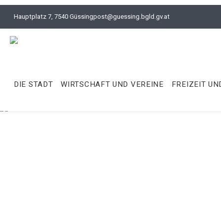
Hauptplatz 7, 7540 Güssing
post@guessing.bgld.gv.at
DIE STADT
WIRTSCHAFT UND VEREINE
FREIZEIT UN