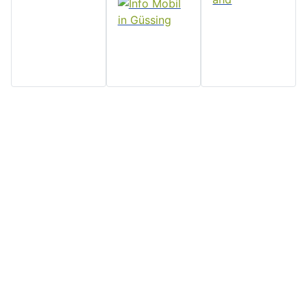
Home
Stadtgemeinde
Serviceseiten
Politik und
Güssing
Downloads
Verwaltung
Rathaus, Hauptplatz 7, 7540
Impressum
Aktuelles
Güssing, Tel: 03322/42311
Datenschutz
Email:
Veranstaltungen
Kontakt
post@guessing.bgld.gv.at
Stadtzeitung