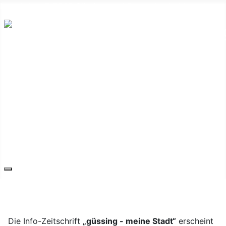
Hauptplatz 7, 7540 Güssing
post@guessing.bgld.gv.at
Die Stadt
Wirtschaft und Vereine
Freizeit und Tourismus
Bildung und Gesundheit
Erneuerbare Energie
Service
Kontakt
Die Info-Zeitschrift
„güssing - meine Stadt“
erscheint