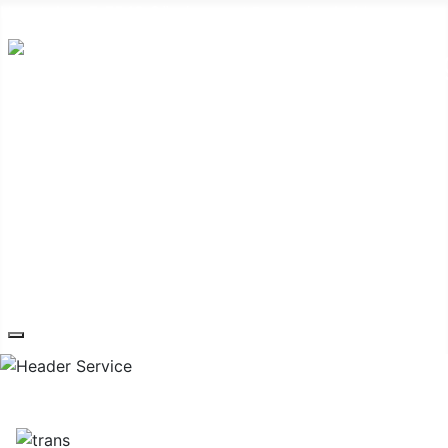
Hauptplatz 7, 7540 Güssing
post@guessing.bgld.gv.at
Die Stadt
Wirtschaft und Vereine
Freizeit und Tourismus
Bildung und Gesundheit
Erneuerbare Energie
Service
Kontakt