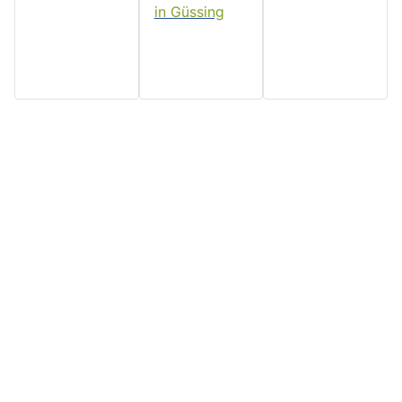
Home
Stadtgemeinde
Serviceseiten
Politik und
Güssing
Downloads
Verwaltung
Rathaus, Hauptplatz 7, 7540
Impressum
Aktuelles
Güssing, Tel: 03322/42311
Datenschutz
Email:
Veranstaltungen
Kontakt
post@guessing.bgld.gv.at
Stadtzeitung