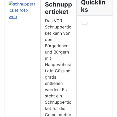
Quicklin
Schnupp
ks
erticket
Das VOR
Schnuppertic
ket kann von
den
Bürgerinnen
und Bürgern
mit
Hauptwohnsi
tz in Güssing
gratis
entliehen
werden. Es
steht ein
Schnuppertic
ket für die
Gemeindebür